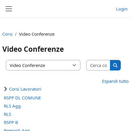
Vai al contenuto principale
Login
Pannello laterale
Corsi
Video Conferenze
Video Conferenze
Cerca cors
Categorie di corso
Cerca c
Espandi tutto
Corsi Lavoratori
RSPP DL COMUNE
RLS Agg.
RLS
RSPP B
Preposti Agg.